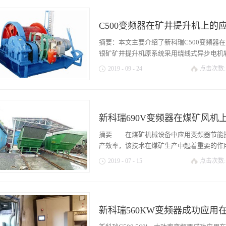
C500变频器在矿井提升机上的
摘要：本文主要介绍了新科瑞C500变频器
银矿矿井提升机原系统采用绕线式异步电机转子
2019
-
09
-
24
点击次数:
调速方式，采用C500变频器对其进行升级
升了生产效率。 关键词：C500变频器
提升机是采矿生产过程中的重要设备：人员
新科瑞690V变频器在煤矿风机
的。矿井提升机被称为“矿井的咽喉”，是
作为矿山的一种重要设备，其运行的可靠
摘要 在煤矿机械设备中应用变频器节能
井绞车电气传动要求 1. 矿井绞车负载
产效率，该技术在煤矿生产中起着重要的作用。
重物的重力和摩擦力等)，属于阻力负载。
2019
-
07
-
15
点击次数:
度下降的能力(位能)，因此，当重物的重力
能)是下降的动力，电机成了能量的接受者
瑞变频器在某煤矿主通风机上的应用情况进
器的要求 ①启动转矩大，调速特性好;
风机设备进行调速节能改造，具备良好的社
矩，悬挂时不能溜车; ④下放时，电机有
步提升，煤矿生产过程更加安全可靠。 
能量。 3、矿井绞车传统控制系统缺点
新科瑞560KW变频器成功应用
动困难，机械损伤严重 3、自动化程度
式电机转子串电阻调速。这种控制系统大量的
通风机中使用了新科瑞变频器控制风速，有