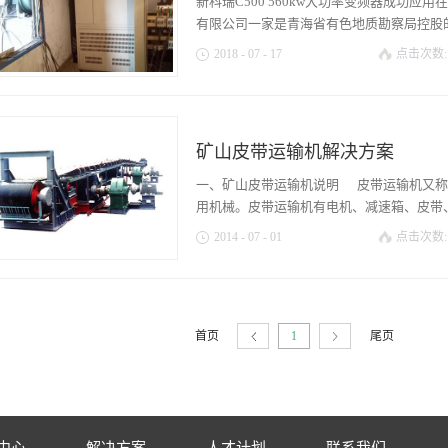
新科瑞C500 560kw大功率变频器成功
将风机作为变频器负载设备，直接关系着风
有限公司一家是青海省有色地质勘察局控股的探
正比，流体的压力和转速平方属正比关系,
2018
-
07
-
17
点击次数:
知将风机转速减小了二分之一，自然能耗也
了主通风机的节能。而且大部分煤矿都是一
型公司。因生产需要增加一套球磨机系统。
台变频器能够同时控制两台电机正常运转，
球磨机系统的运行效率，决定采用新科瑞5
能够比两台电机的功率和小。 2、控制了
二、产品需求： 长期以来，矿业粉磨工
方面，CO污染和部分粉尘污染。变频器能
矿山皮带运输机解决方案
力耦合器启动，启动电流大对设备和电网的
标，就采取管道分流，将所排出的气体送进
磨，研磨周期长，研磨效率低，单位产品功
一、矿山皮带运输机说明 皮带运输机又称
超标，风机所排出...
率高、产量大、能耗底的球磨机控制系统，
用机械。皮带运输机有电机、减速箱、皮带、机
电效果，改善设备的运行工况，提高系统的
2014
-
07
-
01
点击次数:
现代电力传动技术的一个发展方向，但是在
频调速传动控制还很少。 三、 球磨机
驱动滚筒、改向滚筒、承载托辊、回程托辊
球磨机普遍采用的是液力耦合器启动，该方
多台电机拖动一条皮带，对多台电机的功力
击很大; (2)设备运行的稳定性差，维护
转矩特性，能实现重载正常启动；2、优异
磨效率低，单位产品功耗大，同时易造成物
首页
尾页
1
调速范围宽，软起性能好；4、良好的过载
成了严重的资源浪费。 球磨机使用变频调速
压范围宽，自动电压调整功能。三、方案设
异步电机并联拖动，电机通过减速器与输送
动滚筒之间采用蛇簧联轴器相连接。该电机
系统由4台新科瑞C500-250G-4T变频