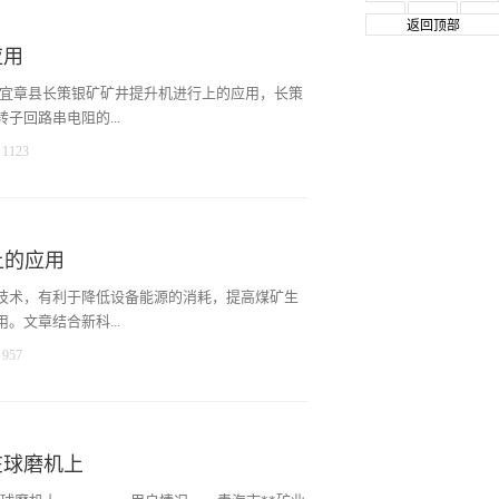
返回顶部
应用
在宜章县长策银矿矿井提升机进行上的应用，长策
回路串电阻的...
1123
改造，大大降低了系统的故障率、降低了电能、提
 绕线式异步电机 矿井绞车 一、引言 矿井
的升降，材料、设备的输送都需要通过它来完成
上的应用
矿井井下作业和地面相联接的枢纽。矿井提升机机
性、安全性、经济性要求都备受关注。 二、矿
技术，有利于降低设备能源的消耗，提高煤矿生
特性 重物上升时，电机需要克服各种阻力(包括
文章结合新科...
 重物下放时，由于重物本身具有按照重力加速
957
大于传动机构的摩擦阻力时，重物本身的重力(位
，故属于动力负载。 2、矿井绞车电机对驱动
行介绍，结果表明采用新科瑞变频器对煤矿主通
 ②过载能力强; ③低频时能输出较大转
会效益和经济效益。 煤矿的自动化水平得到进一
较大再生能量产生，要求能够合理处理电机再生
存在的问题： 1、电能的严重浪费 2、启
 ①能耗大 矿井绞车传统调速方式为绕线
在球磨机上
低 应用变频器效果： 1、节能效果：在主
转差功率消耗在转子串接的电阻上(一...
效改变了风量风压的输出，实现了节能目的。而