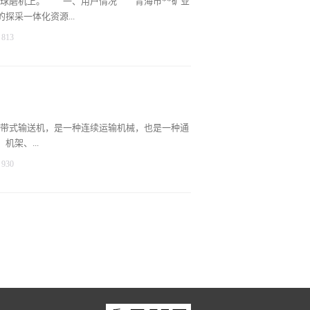
应用在球磨机上。 一、用户情况 青海市**矿业
机的转速。从流体学来看，转速和通流量之间成
采一体化资源...
而轴功率P和转速三次方属于正比。从实践效果可
813
就随之而降低了八分之一，从而可知变速器实现
台风机驱动两台电机，因此可以依据这个特征一
该公司领导经过调研，为了降低生产成本，提高
无论哪种驱动方式控制变频器功率，总功率都不
60KW变频器改造球磨机。下图是现场照片
环境污染：煤矿主通风机污染环境主要在两个
艺中普遍采用球磨机研磨原料，一般都是采用液
够自动监测风机排出来的有害气体，如果其浓度超
冲击较大，同时工频运行时易造成物料过度研
特制的管道中，做点燃处理。如果气体浓度没有
耗较大，这就促使人们去研制启动平滑，研磨效
带式输送机，是一种连续运输机械，也是一种通
而变频调速技术以其卓越的调速性能、显著的节
架、...
安全可靠性，延长设备使用寿命等优点，已成为
930
传统粉磨工艺中最主要的设备球磨机中，采用变
常用控制方式与变频控制方式的优劣对比 目前
、张紧装置等零部件组成。 皮带运输机一般有
式存在： (1)启动电流大，对设备和电网的冲
平衡有较高要求。二、控制要求：1、优异低频
量和耗电量巨大; (3)所需的研磨周期较长、研
的主从控制逻辑，能实现多台电机功率平衡；3、
料的过渡研磨，增加了生产厂家的维护成本，造
能力及环境适应能力，运行可靠性高；5、输入电
后，具有以下优势： (1)实现了系...
计与说明：电气传动工况： 整部输送机由4台
机驱动滚筒连接，电动机与减速器、减速器与驱
采用同轴电机，即2台电机同时控制一个滚筒；
器分别控制四台异步电机，其中一台变频器设为主机，