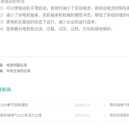
、改造后的优点
1）可以使电动机平滑启动，有效的减小了启动电流，把启动电流控制在
2）减小了对电机轴承、风机轴承和机械的硬性冲击，降低了系统的维护
3）使电机在最佳的状态下运行，减少企业的运行成本；
4）变频器对电机有过流、过载、过压、过热、欠压和接地保护。
篇：
电液伺服应用
篇：
中央空调的应用
荐新闻
2026春节放假通知
2026
-
01
-
25
新科瑞电气
新科瑞电气2025年活力之旅
2025
-
07
-
22