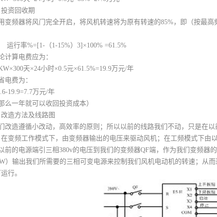
、投资回收期
用变频器将风门完全开启，将风机转速将为原有转速的85%，即（按最高频率
：
率%=[1-（1-15%）3]×100% =61.5%
论计算电费应为：
KW×300天×24小时×0.5元×61.5%=19.9万元/年
省电费为：
6-19.9=7.7万元/年
那么一年就可以收回投资成本）
、改造方法及线路图
们改造遵循小改动，高效率的原则；所以以前的线路我们不动，只是在以
，在变频工作模式下，由变频器输出的电压来驱动风机；在工频模式下由
以前的电源端引三相380v的电压到我们的变频器QF端，作为我们变频器
、W）输出我们所需要的三相可变电源来控制我们风机电动机的转速；从而
下运行。