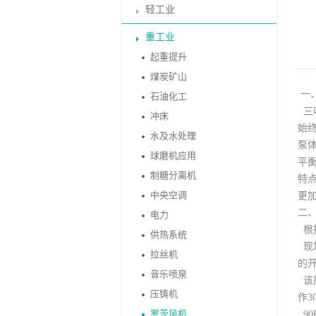
轻工业
重工业
起重提升
煤炭矿山
一
石油化工
三
冲床
始
水及水处理
泵
球磨机应用
平
制糖分离机
特点
中央空调
更加
二
电力
根
供热系统
现场
拉丝机
的
音乐喷泉
该厂
压铸机
作3
罗茨风机
90