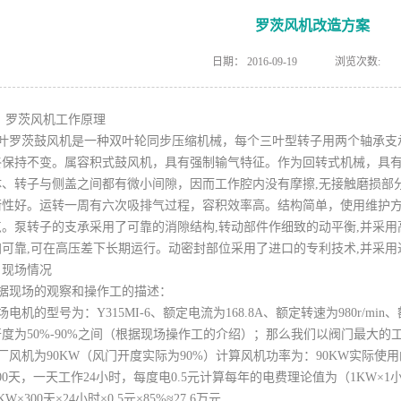
罗茨风机改造方案
日期：
2016-09-19
浏览次数:
、罗茨风机工作原理
叶罗茨鼓风机是一种双叶轮同步压缩机械，每个三叶型转子用两个轴承支承
终保持不变。属容积式鼓风机，具有强制输气特征。作为回转式机械，具
体、转子与侧盖之间都有微小间隙，因而工作腔内没有摩擦,无接触磨损部
衡性好。运转一周有六次吸排气过程，容积效率高。结构简单，使用维护
。泵转子的支承采用了可靠的消隙结构,转动部件作细致的动平衡,并采用高
可靠,可在高压差下长期运行。动密封部位采用了进口的专利技术,并采用进
、现场情况
据现场的观察和操作工的描述：
电机的型号为：Y315MI-6、额定电流为168.8A、额定转速为980r/mi
开度为50%-90%之间（根据现场操作工的介绍）；那么我们以阀门最大的
风机为90KW（风门开度实际为90%）计算风机功率为：90KW实际使
00天，一天工作24小时，每度电0.5元计算每年的电费理论值为（1KW×1
KW×300天×24小时×0.5元×85%≈27.6万元