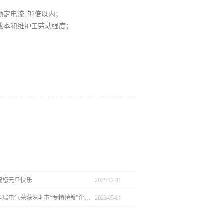
额定电流的2倍以内；
成本和维护工劳动强度；
祝您元旦快乐
2025
-
12
-
31
热烈庆祝新科瑞电气荣获深圳市“专精特新”企业认定
2023
-
05
-
11