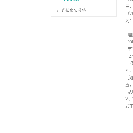
三
光伏水泵系统
应
为
运行
理
90
节
27.
（
四
我
置
从
V
式