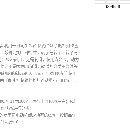
返回顶部
,利用一对同步齿轮,使两个转子的相对位置
有比较稳定的工作特性，转子与转子、转子与
分；经济耐用，无需润滑，使用寿命长，动力
方便，不需要内部润滑，输送的介质不含油等
精度的斜齿轮,因此,运行平稳,噪声低,使用
口油封,控制轴封处的跳动量小于0.01mm。
n、额定电压为380V、运行电流100A左右；风门
工作状态进行分析：
用的功率是电动机额定功率的85%。按照每年工
小时=1度电）：