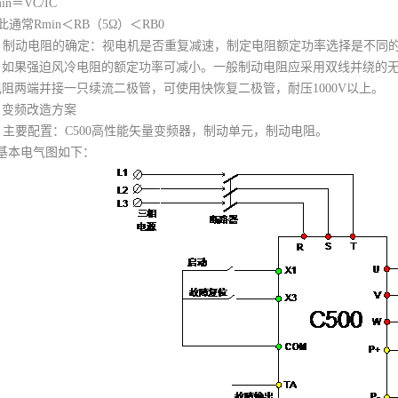
in＝VC/IC
通常Rmin＜RB（5Ω）＜RB0
、制动电阻的确定：视电机是否重复减速，制定电阻额定功率选择是不同的
，如果强迫风冷电阻的额定功率可减小。一般制动电阻应采用双线并绕的
电阻两端并接一只续流二极管，可使用快恢复二极管，耐压1000V以上。
、变频改造方案
、主要配置：C500高性能矢量变频器，制动单元，制动电阻。
、基本电气图如下：