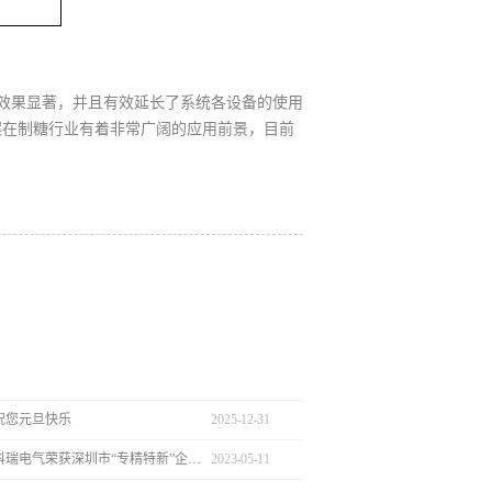
效果显著，并且有效延长了系统各设备的使用
案在制糖行业有着非常广阔的应用前景，目前
祝您元旦快乐
2025
-
12
-
31
热烈庆祝新科瑞电气荣获深圳市“专精特新”企业认定
2023
-
05
-
11