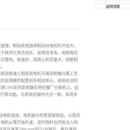
返回顶部
提速慢，制动采用抱闸制动对电机的冲击大，
处于经济欠发达地区，采用自发电，电网电压
高可靠性，免维护，而离心机惯量大，频繁制
高。
器驱动普通三相鼠笼电机可满足制糖分离工艺
性的变频器并配置刹车制动单元，选用合适的
C500系列变频器应用在糖厂分离机上，这
运行等功能。与原来的操作方式一致，采用多
动电机组成，电机轴与转筒直接相连。从高浓
：电机从零开始升速，这时物料也开始注入转
且升速至700r/min运行1分钟后，再升速到