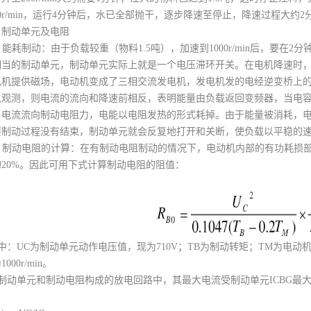
00r/min，运行4分钟后，水已全部抛干，逐步降速至停止，降速过程大约
、制动单元及电阻
能耗制动：由于负载较重（物料1.5吨），加速到1000r/min后，要在
相当的制动单元，制动单元实际上就是一个电压滞环开关。在电机降速时
电机提供磁场，电动机变成了三相交流发电机，发电机发的电经逆变桥上
以观测，则电流的流向和降速前相反，表明能量由负载返回变频器，当电容的
，电流流向制动电阻力，电能以电阻发热的形式耗掉。由于能量被消耗，电
要制动过程没有结束，制动单元就会反复地打开和关断，使负载以平稳的
、制动电阻的计算：在有制动电阻制动的情况下，电动机内部的有功耗损
的20%。因此可用下式计算制动电阻的阻值：
中：UC为制动单元动作电压值，现为710V；TB为制动转矩；TM为电动
1000r/min。
制动单元和制动电阻构成的放电回路中，其最大电流受制动单元ICBG最大
：