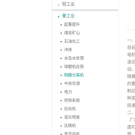
轻工业
重工业
起重提升
煤炭矿山
一
石油化工
目
冲床
电
水及水处理
波
球磨机应用
动
制糖分离机
随
中央空调
的
制
电力
种
供热系统
段
拉丝机
二
音乐喷泉
广
压铸机
度
罗茨风机
筒，