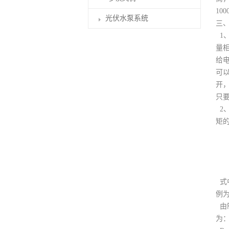
10
光伏水泵系统
三
1、
量
给
可
开
只
2
矩
式
例为
由
为