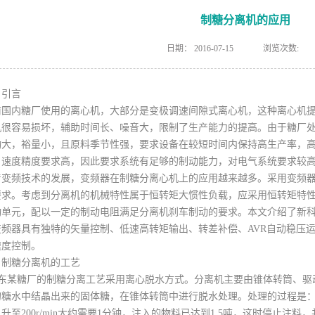
制糖分离机的应用
日期：
2016-07-15
浏览次数:
、引言
前国内糖厂使用的离心机，大部分是变极调速间隙式离心机，这种离心机
机很容易损坏，辅助时间长、噪音大，限制了生产能力的提高。由于糖厂
动大，裕量小，且原料季节性强，要求设备在较短时间内保持高生产率，
，速度精度要求高，因此要求系统有足够的制动能力，对电气系统要求较
着变频技术的发展，变频器在制糖分离心机上的应用越来越多。采用变频
要求。考虑到分离机的机械特性属于恒转矩大惯性负载，应采用恒转矩特
动单元，配以一定的制动电阻满足分离机刹车制动的要求。本文介绍了新科瑞
变频器具有独特的矢量控制、低速高转矩输出、转差补偿、AVR自动稳压
速度控制。
、制糖分离机的工艺
东某糖厂的制糖分离工艺采用离心脱水方式。分离机主要由锥体转筒、驱
的糖水中结晶出来的固体糖，在锥体转筒中进行脱水处理。处理的过程是
升至200r/min大约需要1分钟，注入的物料已达到1.5吨，这时停止注料，并