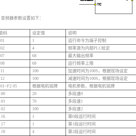
、变频器参数设置如下：
能码
设定值
说明
.01
1
运行命令为端子控制
.02
4
频率源为内部PLC给定
.07
68
最大输出频率
.08
68
运行频率上限
.11
100
加速时间为100S，根据现场设定
.12
100
减速时间为100S，根据现场设定
.01~F2.05
根据电机铭牌
电机参数，根据电机铭牌
.00
20
多段速0
.01
70
多段速1
.02
100
多段速2
.16
1
第0段运行时间
.17
1
第1段运行时间
.18
4
第2段运行时间