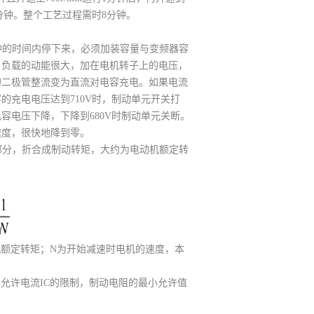
2分钟。整个工艺过程需时8分钟。
2分钟的时间内停下来，必须加装容量与变频器容
，负载的动能很大，加在电机转子上的电压，
的二极管整流变为直流对电容充电。如果电流
充电电压达到710V时，制动单元开关打
容电压下降，下降到680V时制动单元关断。
速度，很快地降到零。
部分，折合成制动转矩，大约为电动机额定转
机额定转矩；N为开始减速时电机的速度，本
允许电流IC的限制，制动电阻的最小允许值