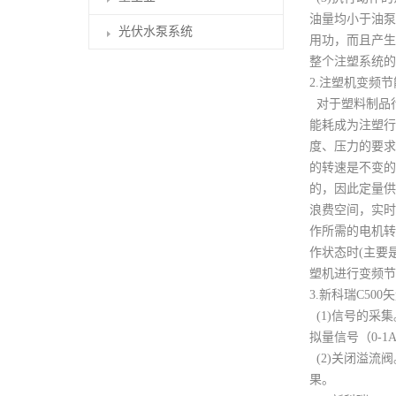
油量均小于油泵
光伏水泵系统
用功，而且产生
整个注塑系统的
2.注塑机变频
对于塑料制品
能耗成为注塑行
度、压力的要求
的转速是不变的
的，因此定量供
浪费空间，实时
作所需的电机转
作状态时(主要
塑机进行变频节
3.新科瑞C5
(1)信号的采
拟量信号（0-
(2)关闭溢流
果。