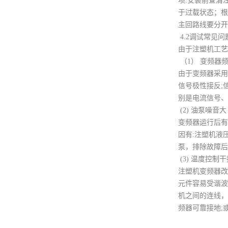
项:安装前查清
于过载状态；根
主回路线要分开
4.2调试常见
由于注塑机工艺
（1） 变频器
由于变频器采用
信号极性接反;
别是电流信号、
(2) 油泵噪音大
变频器运行后有
因有:注塑机液
泵，排除故障后
(3) 温度控制
注塑机变频器改
元件容易受谐波
机之间的连线，
频器可靠接地;