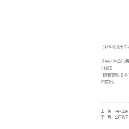
注塑机温度干
其中a+为热电
5.结语
随着变频技术
和应用。
上一篇：
冲床应用
下一篇：
空压机节