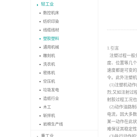
轻工业
数控机床
纺织印染
线缆线材
塑胶塑料
通用机械
1.引言
雕刻机
注塑过程一般分
度、位置等几个
洗衣机
速度都是可变的
密炼机
令。此外注塑机
空压机
(1)注塑机动
垃圾发电
烈;又如注射过
造纸行业
射胶过程工况也
木工
(2)动作油路
电流，因大多数
斩拌机
某一动作在此状
岩棉生产线
难保证其稳定性
重工业
(3)执行动作