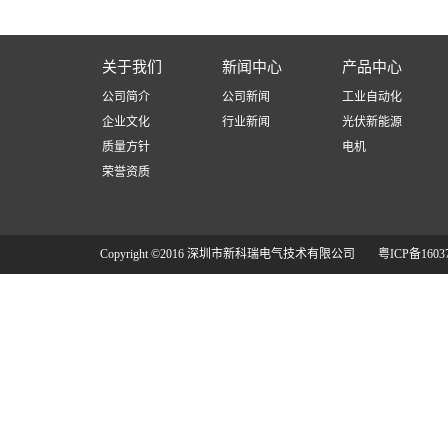
关于我们
新闻中心
产品中心
公司简介
公司新闻
工业自动化
企业文化
行业新闻
光伏新能源
质量方针
电机
荣誉资质
Copyright ©2016 深圳市新科瑞电气技术有限公司
粤ICP备1603