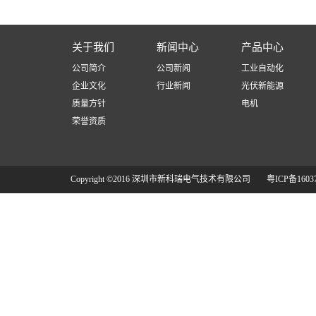
关于我们
新闻中心
产品中心
公司简介
公司新闻
工业自动化
企业文化
行业新闻
光伏新能源
质量方针
电机
荣誉资质
Copyright ©2016 深圳市新科瑞电气技术有限公司
粤ICP备1603