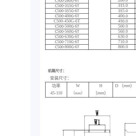
5
6
280.0
C
00-280G-
T
5
6
315.0
C
00-315G-
T
5
5
6
5
C
00-35
G-
T
35
.0
5
40
6
40
C
00-
0G-
T
0.0
C500-450G-6T
4
50.0
5
500
6
500.0
C
00-
G-
T
5
560
6
560.0
C
00-
G-
T
5
630
6
630.0
C
00-
G-
T
5
710
6
710.0
C
00-
G-
T
5
800
6
800.0
C
00-
G-
T
机箱尺寸：
安装尺寸：
功率
W
H
D
（
）
mm
45-110
（
）
（
）
mm
mm