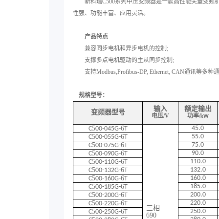
新科瑞C500系列中压变频器是一款高性能矢量变频
性强、功能丰富、应用灵活。
产品特点
兼容同步电机和异步电机的控制;
支撑多点电机驱动的主从同步控制;
支持Modbus,Profibus-DP, Ethernet, CAN通讯等
规格型号：
输入
额定输出
变频器型号
/V
/
电压
功率
kW
5
6
45.0
C
00-045G-
T
5
6
55.0
C
00-055G-
T
5
6
75.0
C
00-075G-
T
5
6
90.0
C
00-090G-
T
5
6
110.0
C
00-110G-
T
5
6
132.0
C
00-132G-
T
5
6
160.0
C
00-160G-
T
5
6
185.0
C
00-185G-
T
5
6
200.0
C
00-200G-
T
5
6
220.0
C
00-220G-
T
三相
5
6
250.0
C
00-250G-
T
690