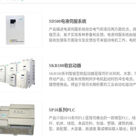
SD500电液伺服系统
产品描述电液伺服系统综合电气和液压两方面优点，
理灵活、易于实现各种参量和反馈。电液伺服系统由
接收处理各方面指令及反馈信号来驱动电机工作，电机带
件采集实时系统工作状态反馈于驱动器，作为
同轴相联，由驱动器驱动电机带动油泵供油，再由压
SKR100软启动器
力反馈信号和电机编码器进行精准压力闭环控制，输
控制则通过压力传感器将压力信号回馈至驱动器进行
SKR100系列智能型软起动器是我司针对风机、水泵
阀，不存在有多余的油经过回路回油箱，不存在功耗
传动产品；它能有效限制异步电机起动时的冲击电流，是
输出排量和压力积极、快速、准确地跟随上位机给定
理想替换品。得益于我司长期积累的工业自动化驱动产品
求。 一 系统介绍 1、驱动器 驱动器针对电液伺
速平稳控制，具有大裕量设计，高温环境下运行，安装
发出液冷系列驱动器，具有耐高温，抗腐蚀，不易受环境
品软硬件设计稳定可靠，出色地利用了电力晶闸管来
供多种预警监控和保护功能，为客户提供一种低价格
SP10系列PLC
产品介绍SP10系列PLC是我司推出的一款微型PLC
纤、机床、线缆、食品饮料、包装、塑钢、建筑机械、
型、高配置、大容量、高速度:集成模拟输入输出；程序容