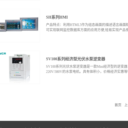
令只需0.3us，可扩展4个模块2、强大的定位和高
变速脉冲输出，包路线脉冲输出功能，实现对伺服或进
SH系列HMI
冲输入，最大频率50KHZ：2路100KHZ高速脉冲
断，并可设定中断优先级，实现高级控制4、强劲的通讯组
产品特点：利用HTML5作为组态画面的描述语言画
OPC服务，提供PROFIBUS-DP从站通讯模块灵活
可实现联网监控数据库方面的应用方便,轻易实现产品
种编辑方式，方便维护和调试5、方便实现的特色功能
编程简单化6、更安全、更稳定、更可靠8位密码保护
三防处理、输入滤波及掉电保护功能，确保PLC更加稳定
SV100系列经济型光伏水泵逆变器
SV100系列光伏水泵逆变器是一款Mini经济型的逆变器，功
220V/380V的水泵电机。具有体积小，价格经济实惠
首页
上