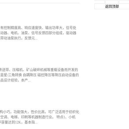
返回顶部
具有控制精度高、响应速度快、输出功率大，信号处
驱动器、电机、油泵、信号反馈四部分组成，驱动器
动油泵执行。反馈元...
参考。 电液伺服系统中永磁同步电机与油泵
力传感器反馈实际压力信号给驱动器，驱动器跟据压
出流量大小是通过转速的增减控制来获得。液压压力
连续的闭环控制。在整个伺服系统中没有溢流泄压
、传送带、压缩机、矿山破碎机械等重载设备而开发的
浪费情况。可大幅降低输出电力消耗。实现控制油泵
星/三角转换 自耦降压 磁控降压等降压启动设备的
信号变化而适应注塑工艺对压力、速度和时间的要
设计经验，本产...
服特性采用独特的电机控制算法，实现压力，流量快
调试便利等特点。 其中我司针对恶劣工作环境，开
影响等优点。 &...
控制电机起动和停止时的电流、电压和力矩，同时提
、高效率、高可靠性的异步电机软起停解决方案。
，结构小巧，功能强大，性价比高，可广泛适用于纺织化
空调、电梯、印刷等机器制造行业。 特点1、小机
量达到12K，基本指...