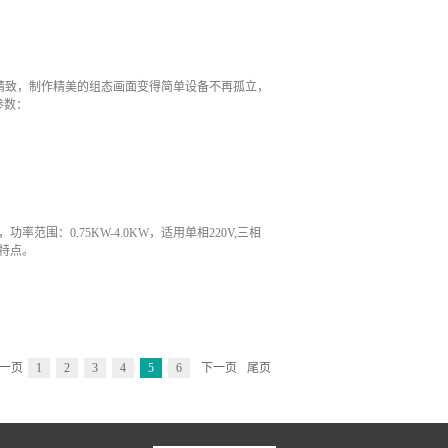
速处理能力：定位指令，实现对机器设备的位置控制；可
步电机的多段变速控制；内置高速处理：6路高速脉
输出3、丰富的中断资源支持通选中断、脉冲中断、失电中
网能力支持ECbuns N：N网络通讯协议，支持
面精致，制作精美的组态画面变得简单设备不再孤立，
的编程方式支持MODBUS网络、掌上电脑、远程拨号三
参数：
提供特殊功能模块组态、变频器通讯指令、使复杂的
‘可设禁止程序上载，防止未授权复制超宽电压设计、
可靠’SP10系列选型表：
率范围：0.75KW-4.0KW，适用单相220V,三相
等特点。
一页
1
2
3
4
5
6
下一页
尾页