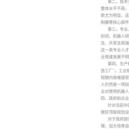
第二，技术支
整体水平不高，
距尤为明显。这
制器等核心部件
第三，专业人
封闭，机器人研
及、共享及高端
这一类专业人才
业增速发展不明
第四，生产模式
造工厂”。工业
短期内很难接受
人仍然是一项较
业对使用机器人
四、政府和企业
针对当前中国
做好顶层规划设
对于政府部门
理，加大培育自