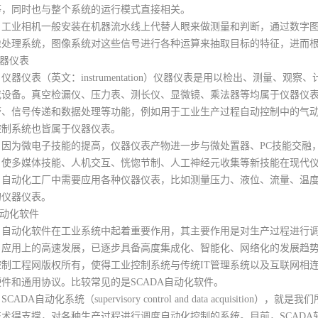
等，同时也与整个系统的运行模式直接相关。
业相机一般安装在机器流水线上代替人眼来做测量和判断，通过数字图
像处理系统，图像系统对这些信号进行各种运算来抽取目标的特征，进而
仪器仪表
仪表（英文：instrumentation）仪器仪表是用以检出、测量、观
或设备。真空检漏仪、压力表、测长仪、显微镜、乘法器等均属于仪器仪
警、信号传递和数据处理等功能，例如用于工业生产过程自动控制中的气
控制系统也皆属于仪器仪表。
为微电子技能的提高，仪器仪表产物进一步与微处置器、PC技能交融，
，使多媒体技能、人机交互、恍惚节制、人工神经元收集等新技能在现代
动化工厂中需要应用各种仪器仪表，比如测量压力、液位、流量、温度
的仪器仪表。
自动化软件
动化软件在工业系统中起着重要作用，其主要作用是对生产过程进行调
、应用上的高速发展，已逐步具备高度集成化、智能化、网络化的发展趋
控制工程网版权所有，使得工业控制系统与传统IT管理系统以及互联网相
硬件和通用协议。比较常见的是SCADA自动化软件。
ADA自动化系统（supervisory control and data acquisit
技术得支撑，对各种生产过程进行调度自动化控制的系统。目前，SCAD