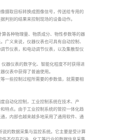
像摄取目标转换成图像信号，传送给专用的
根据判别的结果来控制现场的设备动作。
察、计算各种物理量、物质成分、物性参数等的器
表。广义来说，仪器仪表也可具有自动控制、
动调节仪表，和电动调节仪表，以及集散型仪
仪器仪表的数字化、智能化程度不时获得进
仪器仪表中获得了普遍使用。
等一些控制过程所需要的参数值，就需要相
度自动化控制，工业控制系统在技术、产
势和特点。由于工业控制系统的管控一体化趋
连通，内部也越来越多地采用了通用软件、通
ion），就是我们所说的数据采集与监控系统。它主要是受计算
A软件不仅在石油、化工等行业的数据信息采集