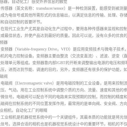
.传感器，自动化工厂感受外界信息的触觉
器（英文名称：transducer/sensor）是一种检测装置，能感受到
换成为电信号或其他所需形式的信息输出，以满足信息的传输、处理、存
测和自动控制的首要环节。
现代工业生产尤其是自动化生产过程中，要用各种传感器来监视和控制
态或最佳状态，并使产品达到最好的质量。因此可以说，没有众多的优良
变频器
器（Variable-frequency Drive，VFD）是应用变频技术与
动机的电力控制设备。变频器主要由整流（交流变直流）、滤波、逆变（
微处理单元等组成。变频器靠内部IGBT的开断来调整输出电源的电压和
电压，进而达到节能、调速的目的，另外，变频器还有很多的保护功能，
电磁阀
阀（Electromagnetic valve）是用电磁控制的工业设备，是用
液压、气动。用在工业控制系统中调整介质的方向、流量、速度和其他的
个微信号。电磁阀可以配合不同的电路来实现预期的控制，而控制的精度
电磁阀在控制系统的不同位置发挥作用，最常用的是单向阀、安全阀、方
工业相机，自动化工厂的眼睛
业相机是机器视觉系统中的一个关键组件，其最本质的功能就是将光信号转
电信号。选择合适的相机也是机器视觉系统设计中的重要环节，相机的不