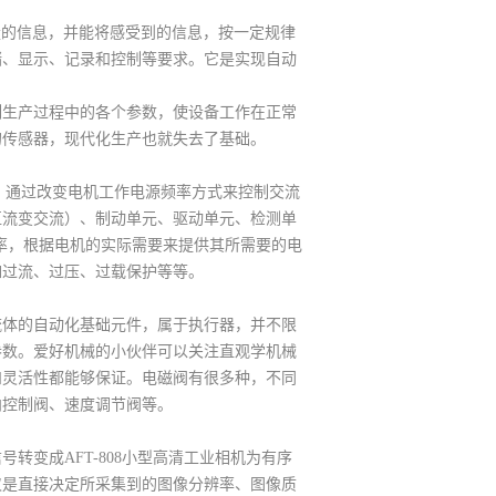
被测量的信息，并能将感受到的信息，按一定规律
储、显示、记录和控制等要求。它是实现自动
生产过程中的各个参数，使设备工作在正常
的传感器，现代化生产也就失去了基础。
微电子技术，通过改变电机工作电源频率方式来控制交流
直流变交流）、制动单元、驱动单元、检测单
频率，根据电机的实际需要来提供其所需要的电
如过流、过压、过载保护等等。
来控制流体的自动化基础元件，属于执行器，并不限
参数。爱好机械的小伙伴可以关注直观学机械
和灵活性都能够保证。电磁阀有很多种，不同
向控制阀、速度调节阀等。
变成AFT-808小型高清工业相机为有序
仅是直接决定所采集到的图像分辨率、图像质