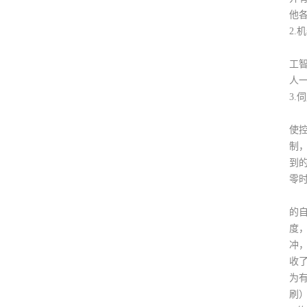
他
2.
机
工
人
3
伺服
使
制
到
零
伺服
的
度
冲
收
为
刷