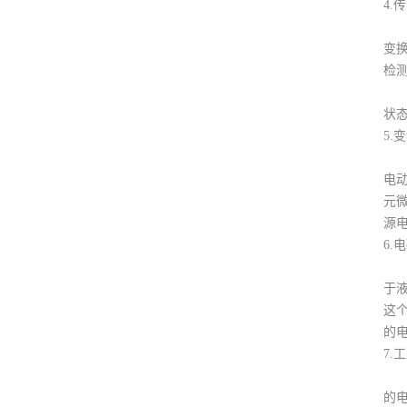
4
传感
变
检
在
状
5.
变频
电
元
源
6.
电磁
于
这
的
7.
工
的