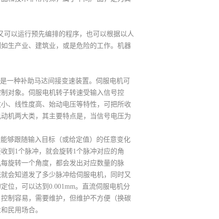
又可以运行预先编排的程序，也可以根据以人
例如生产业、建筑业，或是危险的工作。机器
机，是一种补助马达间接变速装置。伺服电机可
控制对象。伺服电机转子转速受输入信号控
数小、线性度高、始动电压等特性，可把所收
电动机两大类，其主要特点是，当信号电压为
被控量能够跟随输入目标（或给定值）的任意变化
收到1个脉冲，就会旋转1个脉冲对应的角
机每旋转一个角度，都会发出对应数量的脉
统就会知道发了多少脉冲给伺服电机，同时又
位，可以达到0.001mm。直流伺服电机分
，控制容易，需要维护，但维护不方便（换碳
业和民用场合。