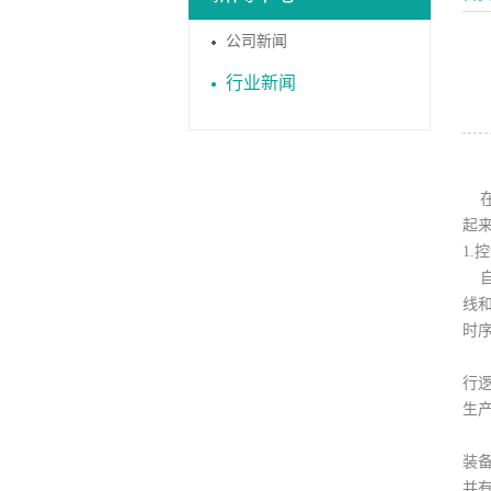
公司新闻
行业新闻
在
起
1.
自动
线
时
可编
行
生
工控
装
并