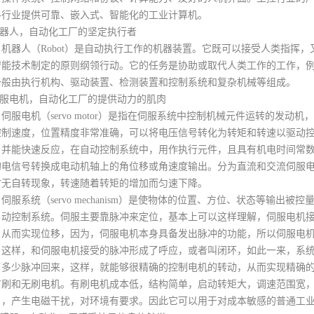
各行业提供可靠、嵌入式、智能化的工业计算机。
机器人，自动化工厂的坚定执行者
器人（Robot）是自动执行工作的机器装置。它既可以接受人类指挥，
智能技术制定的原则纲领行动。它的任务是协助或取代人类工作的工作，
一般由执行机构、驱动装置、检测装置和控制系统和复杂机械等组成。
.伺服电机，自动化工厂的提供动力的肌肉
电机（servo motor）是指在伺服系统中控制机械元件运转的发动
控制速度，位置精度非常准确，可以将电压信号转化为转矩和转速以驱动
，并能快速反应，在自动控制系统中，用作执行元件，且具有机电时间常
的电信号转换成电动机轴上的角位移或角速度输出。分为直流和交流伺服
时无自转现象，转速随着转矩的增加而匀速下降。
系统（servo mechanism）是使物体的位置、方位、状态等输出
自动控制系统。伺服主要靠脉冲来定位，基本上可以这样理解，伺服电机接
，从而实现位移，因为，伺服电机本身具备发出脉冲的功能，所以伺服电
，这样，和伺服电机接受的脉冲形成了呼应，或者叫闭环，如此一来，系
了多少脉冲回来，这样，就能够很精确的控制电机的转动，从而实现精确的定
有刷和无刷电机。有刷电机成本低，结构简单，启动转矩大，调速范围宽
），产生电磁干扰，对环境有要求。因此它可以用于对成本敏感的普通工