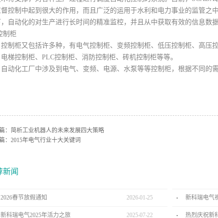
监督控制中起到很大的作用，而且广泛的运用于水利和电力事业的监管之中
下，自动化的对生产进行长时间的精准监椌，并且从中获取有效的信息数
.控制柜
制柜又包括许多种，有电气控制柜、变频控制柜、低压控制柜、高压控
、电梯控制柜、PLC控制柜、消防控制柜、砖机控制柜等等。
动化工厂中涉及到电气、变频、电源、水泵等等控制柜，根据不同的需
。
篇：
简析工业机器人的未来发展四大策略
篇：
2015年电气行业十大关键词
荐新闻
2026春节放假通知
2026
-
01
-
25
新科瑞电气
新科瑞电气2025年活力之旅
2025
-
07
-
22