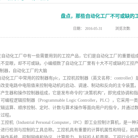
盘点，那些自动化工厂不可或缺的
日期：
2016-05-31
浏览次数:
自动化工厂中有一些需要用到的工控产品，它们是自动化工厂的重要组成
来不显眼，却不可或缺。小编细数了自动化工厂里有十大不可或缺的工控
控制器，自动化工厂的大脑
化工厂中常用的控制器有plc，工控机控制器（英文名称：controlle
和改变电路中电阻值来控制电动机的启动、调速、制动和反向的主令装置
序产生器和操作控制器组成，它是发布命令的“决策机构”，即完成协调和
程逻辑控制器（Programmable Logic Controller，PLC）
逻辑运算、顺序控制、定时、计数与算术操作等面向用户的指令，并通过数
产过程。
机（Industrial Personal Computer，IPC）即工业控制计
备进行检测与控制的工具总称。工控机具有重要的计算机属性和特征，如具
有操作系统、控制网络和协议、计算能力、友好的人机界面。工控行业的