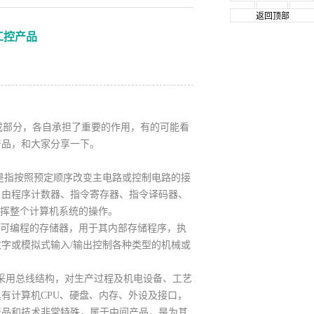
返回顶部
工控产品
部分，各自承担了重要的作
用，有的可能看
产品，和大家分享一下。
r）是指按照预定顺序改变主电路或控制电路的接
。由程序计数器、指令寄存器、指令译码器、
指挥整个计算机系统的操作。
，它采用一类可编程的存储器，用于其内部存储程序，执
字或模拟式输入/输出控制各种类型的机械或
算机，是一种采用总线结构，对生产过程及机电设备、工艺
有计算机CPU、硬盘、内存、外设及接口，
产品和技术非常特殊，属于中间产品，是为其