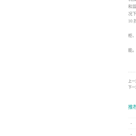
和
况
10
控
柜
自
能
上一
下一
推