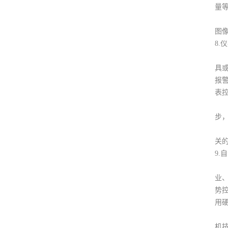
量
工
图
8.
仪器
具
报
表
因
步
自
关
9.
自
业
势
用
SC
机