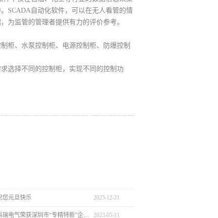
。SCADA自动化软件，可以在无人看管的情
据，为监管的管理者提供有力的评价参考。
制柜、水泵控制柜、电源控制柜、防爆控制
求选择不同的控制柜，实现不同的控制功
祝您元旦快乐
2025
-
12
-
31
热烈庆祝新科瑞电气荣获深圳市“专精特新”企业认定
2023
-
05
-
11