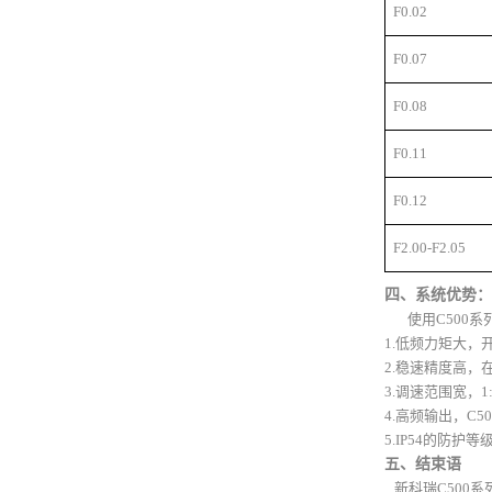
F0.02
F0.07
F0.08
F0.11
F0.12
F2.00-F2.05
四、系统优势：
使用
C500
系
1.低频力矩大，
2.稳速精度高，
3.调速范围宽，
4.高频输出，
C50
5.IP54的防
五、结束语
新科瑞
C500
系