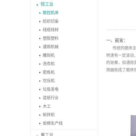
轻工业
数控机床
纺织印染
线缆线材
塑胶塑料
一、前言：
通用机械
传统的磨床主轴
雕刻机
转速有一定波动
的效果，但通用
洗衣机
频器就成了磨床
密炼机
空压机
垃圾发电
造纸行业
木工
斩拌机
岩棉生产线
重工业