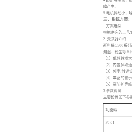
障产生。
5.电机抖动小，
三、系统方案：
1.方案选型
根据磨床的工艺
2. 变频器介绍
新科瑞
C500
系列
潮湿、粉尘等各
（
1
）
低频转矩大
（
2
）
内置多
段速
（
3
）
频率
/转速
（
4
）
丰富的警示
（
5
）
高防护等级
3.参数调试
主要设置如下参
功能码
F0.01