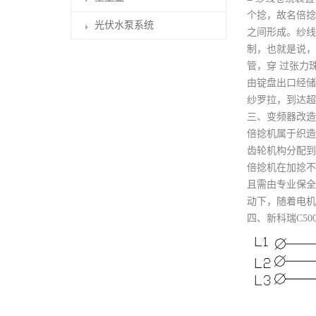
个捻，故名倍捻
光伏水泵系统
之间形成。纱线
制，也就是说，
管，穿 过张力
由锭盘出口经储
纱罗拉，到达超
三、变频器改造
倍捻机属于织造
齿轮机构分配到
倍捻机在加捻不
且需由专业保全
动下，随着电机
四、新科瑞C50