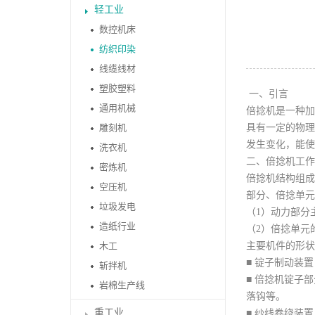
轻工业
数控机床
纺织印染
线缆线材
塑胶塑料
一、引言
通用机械
倍捻机是一种加
雕刻机
具有一定的物理
发生变化，能使
洗衣机
二、倍捻机工作
密炼机
倍捻机结构组成
空压机
部分、倍捻单元
垃圾发电
（1）动力部分
造纸行业
（2）倍捻单元
木工
主要机件的形状
■ 锭子制动装
斩拌机
■ 倍捻机锭子
岩棉生产线
落钩等。
重工业
■ 纱线卷绕装