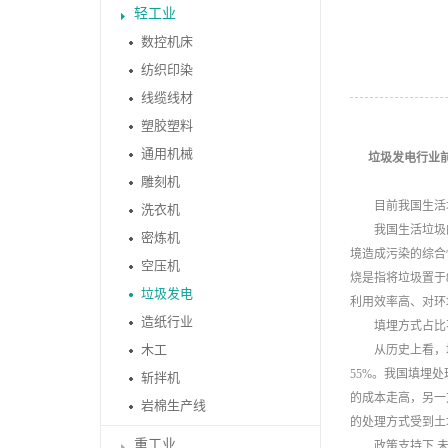
轻工业
数控机床
纺织印染
线缆线材
塑胶塑料
通用机械
垃圾发电行业
雕刻机
目前我国生活垃
洗衣机
我国生活垃圾的
密炼机
境造成污染的综合
空压机
烧是指将垃圾置于
垃圾发电
利用效率高、对环
造纸行业
填埋方式占比不
木工
从历史上看，填埋虽
55%。我国填埋
斩拌机
的成本走高，另一
岩棉生产线
的处理方式受到土
重工业
政策支持下 未