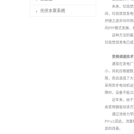
未来，垃圾焚烧发
光伏水泵系统
间，垃圾焚烧发电
并随之逐步向中西
向PPP模式发展
这种方法的最大
垃圾焚烧发电已成
变频调速技术
通常在发电厂生
小，风机应根据数
限，而且造成了大
采用异步电动机运
障时，设备不能立
近年来，由于节能
由变频器驱动该方
通过流体力学的基本
P∝n3;因此，
显的改善。