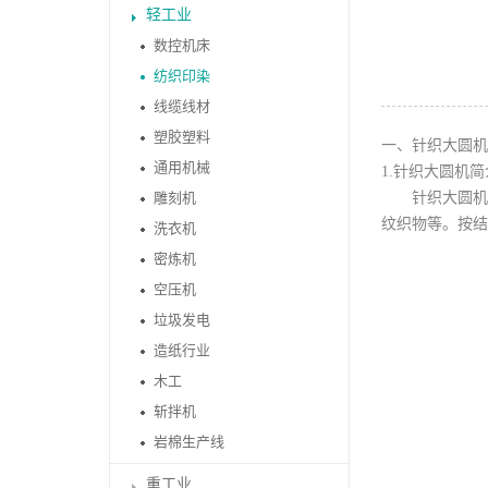
轻工业
数控机床
纺织印染
线缆线材
塑胶塑料
一、针织大圆机
通用机械
1.针织大圆机简
雕刻机
针织大圆机（
纹织物等。按结
洗衣机
密炼机
空压机
垃圾发电
造纸行业
木工
斩拌机
岩棉生产线
重工业