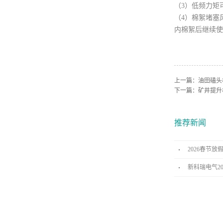
（3）低频力矩
（4）棉絮堵塞
内棉絮后继续使
上一篇：
油田磕头
下一篇：
矿井提升
推荐新闻
2026春节放
新科瑞电气2