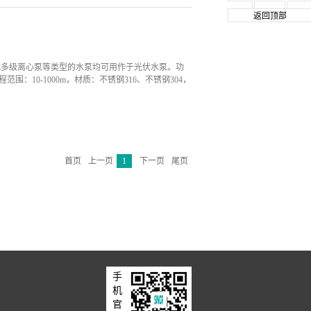
返回顶部
式多级离心泵等类型的水泵均可用作于光伏水泵。功
，扬程范围：10-1000m，材质：不锈钢316、不锈钢304，
首页
上一页
1
下一页
尾页
手
机
官