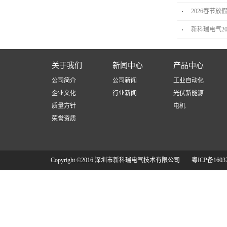
2026春节放
新科瑞电气2
关于我们
新闻中心
产品中心
公司简介
公司新闻
工业自动化
企业文化
行业新闻
光伏新能源
质量方针
电机
荣誉资质
Copyright ©2016 深圳市新科瑞电气技术有限公司
粤ICP备1603